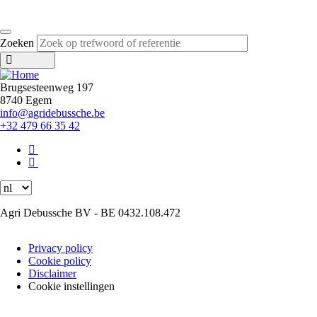
language
Zoeken
Brugsesteenweg 197
8740
Egem
info@agridebussche.be
+32 479 66 35 42
Select
your
language
Agri Debussche BV - BE 0432.108.472
Privacy policy
Cookie policy
Footer
Disclaimer
menu
Cookie instellingen